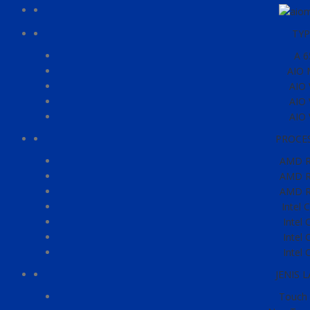
TYP
A 6
AIO 
AIO 
AIO 
AIO 
PROCE
AMD R
AMD R
AMD R
Intel 
Intel 
Intel 
Intel 
JENIS 
Touch 