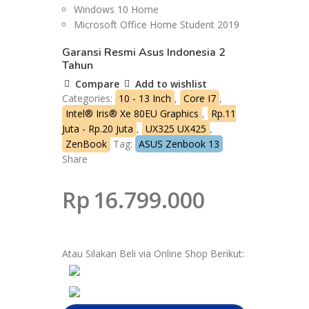
Windows 10 Home
Microsoft Office Home Student 2019
Garansi Resmi Asus Indonesia 2
Tahun
Compare
Add to wishlist
Categories:
10 - 13 Inch
,
Core I7
,
Intel® Iris® Xe 80EU Graphics
,
Rp.11
Juta - Rp.20 Juta
,
UX325 UX425
,
ZenBook
Tag:
ASUS Zenbook 13
Share
Rp
16.799.000
Atau Silakan Beli via Online Shop Berikut: