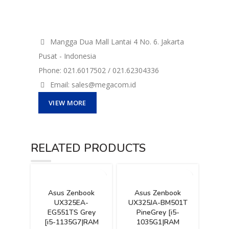
Mangga Dua Mall Lantai 4 No. 6. Jakarta
Pusat - Indonesia
Phone: 021.6017502 / 021.62304336
Email: sales@megacom.id
VIEW MORE
RELATED PRODUCTS
Asus Zenbook
Asus Zenbook
UX325EA-
UX325JA-BM501T
EG551TS Grey
PineGrey [i5-
[i5-1135G7|RAM
1035G1|RAM