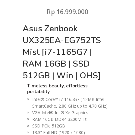
Rp
16.999.000
Asus Zenbook
UX325EA-EG752TS
Mist [i7-1165G7 |
RAM 16GB | SSD
512GB | Win | OHS]
Timeless beauty,
effortless
portability
Intel® Core™ i7-1165G7 ( 12MB Intel
SmartCache, 2.80 GHz up to 4.70 GHz)
VGA Intel® Iris® Xe Graphics
RAM 16GB DDR4 3200MHz
SSD PCIe 512GB
13.3” Full HD (1920 x 1080)