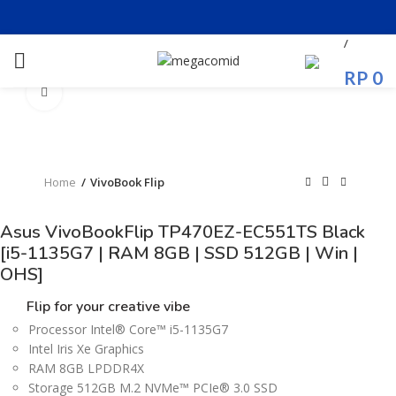
/
RP
0
Click to enlarge
Home
VivoBook Flip
Asus VivoBookFlip TP470EZ-EC551TS Black
[i5-1135G7 | RAM 8GB | SSD 512GB | Win |
OHS]
Flip for your
creative vibe
Processor Intel® Core™ i5-1135G7
Intel Iris Xe Graphics
RAM 8GB LPDDR4X
Storage 512GB M.2 NVMe™ PCIe® 3.0 SSD