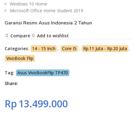
Windows 10 Home
Microsoft Office Home Student 2019
Garansi Resmi Asus Indonesia 2 Tahun
Compare
Add to wishlist
Categories:
14 - 15 Inch
,
Core I5
,
Rp.11 Juta - Rp.20 Juta
,
VivoBook Flip
Tag:
Asus VivoBookFlip TP470
Share
Rp
13.499.000