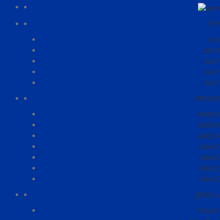
TYP
A 6
AIO 
AIO 
AIO 
AIO 
PROCE
AMD R
AMD R
AMD R
Intel 
Intel 
Intel 
Intel 
JENIS 
Touch 