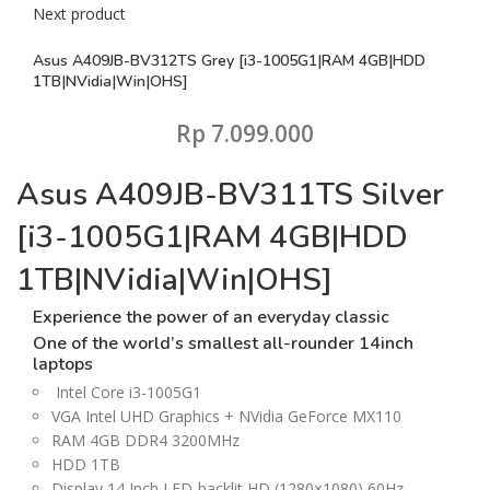
Next product
Asus A409JB-BV312TS Grey [i3-1005G1|RAM 4GB|HDD
1TB|NVidia|Win|OHS]
Rp
7.099.000
Asus A409JB-BV311TS Silver
[i3-1005G1|RAM 4GB|HDD
1TB|NVidia|Win|OHS]
Experience the power of an everyday classic
One of the world’s smallest
all-rounder 14inch
laptops
Intel Core i3-1005G1
VGA Intel UHD Graphics + NVidia GeForce MX110
RAM 4GB DDR4 3200MHz
HDD 1TB
Display 14 Inch LED-backlit HD (1280×1080) 60Hz