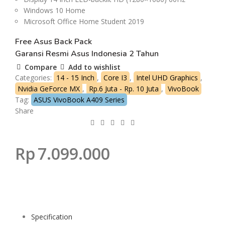
Windows 10 Home
Microsoft Office Home Student 2019
Free Asus Back Pack
Garansi Resmi Asus Indonesia 2 Tahun
Compare
Add to wishlist
Categories:
14 - 15 Inch
,
Core I3
,
Intel UHD Graphics
,
Nvidia GeForce MX
,
Rp.6 Juta - Rp. 10 Juta
,
VivoBook
Tag:
ASUS VivoBook A409 Series
Share
Rp
7.099.000
Specification