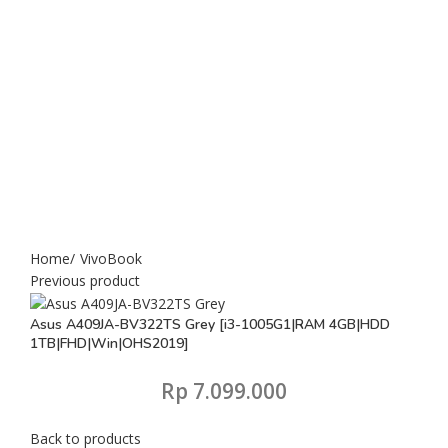
Click to enlarge
Home
VivoBook
Previous product
Asus A409JA-BV322TS Grey [i3-1005G1|RAM 4GB|HDD
1TB|FHD|Win|OHS2019]
Rp
7.099.000
Back to products